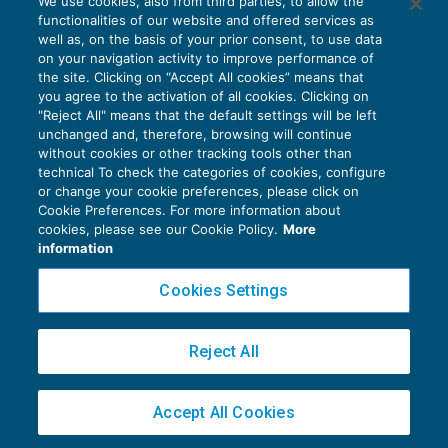
We use cookies, also from third parties, to allow the
functionalities of our website and offered services as
well as, on the basis of your prior consent, to use data
on your navigation activity to improve performance of
the site. Clicking on “Accept All cookies” means that
you agree to the activation of all cookies. Clicking on
"Reject All" means that the default settings will be left
unchanged and, therefore, browsing will continue
without cookies or other tracking tools other than
technical To check the categories of cookies, configure
or change your cookie preferences, please click on
Cookie Preferences. For more information about
cookies, please see our Cookie Policy.
More
information
Cookies Settings
Euroconference e Giappichelli insieme per
una formazione d’eccellenza
OPINIONI E ISTITUZIONI
05/09/2025
Reject All
di
Milena Montanari
Accept All Cookies