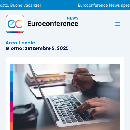
Vai
o. Buone vacanze!
Euroconference News riprenderà 
al
contenuto
Area fiscale
Giorno: Settembre 5, 2025