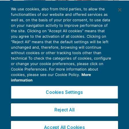
We use cookies, also from third parties, to allow the
functionalities of our website and offered services as
well as, on the basis of your prior consent, to use data
on your navigation activity to improve performance of
the site. Clicking on “Accept All cookies” means that
you agree to the activation of all cookies. Clicking on
"Reject All" means that the default settings will be left
unchanged and, therefore, browsing will continue
without cookies or other tracking tools other than
technical To check the categories of cookies, configure
La verifica fiscale alla stabile
or change your cookie preferences, please click on
organizzazione occulta e le sanzioni
Cookie Preferences. For more information about
applicabili
cookies, please see our Cookie Policy.
More
FISCALITÀ INTERNAZIONALE
03/07/2025
information
di
Marco Bargagli
Cookies Settings
Reject All
Accept All Cookies