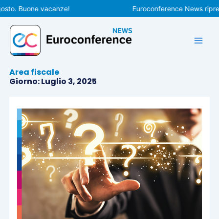
Vai
to. Buone vacanze!
Euroconference News riprenderà
al
contenuto
Area fiscale
Giorno: Luglio 3, 2025