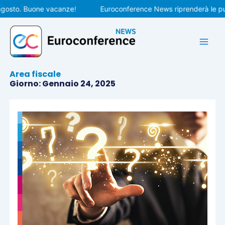
Vai
to. Buone vacanze!
Euroconference News riprenderà le pubblic
al
contenuto
Area fiscale
Giorno: Gennaio 24, 2025