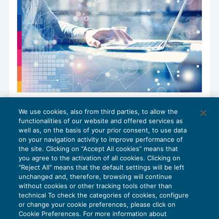
La nuova sfida degli studi professionali:
We use cookies, also from third parties, to allow the
integrare l’AI nel lavoro quotidiano
functionalities of our website and offered services as
AI E DIGITALIZZAZIONE
24/01/2025
well as, on the basis of your prior consent, to use data
di
Diego Barberi
on your navigation activity to improve performance of
the site. Clicking on “Accept All cookies” means that
you agree to the activation of all cookies. Clicking on
"Reject All" means that the default settings will be left
unchanged and, therefore, browsing will continue
without cookies or other tracking tools other than
technical To check the categories of cookies, configure
or change your cookie preferences, please click on
Cookie Preferences. For more information about
Privacy Policy