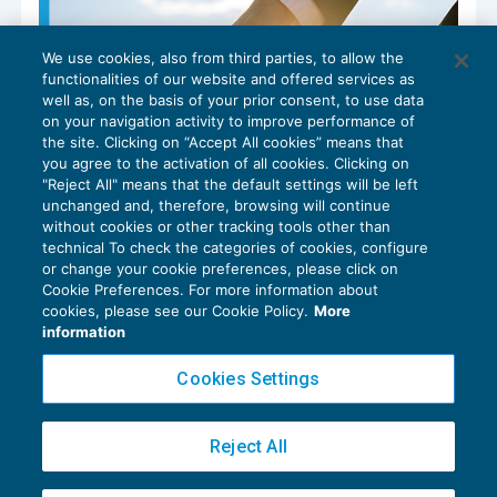
We use cookies, also from third parties, to allow the
functionalities of our website and offered services as
well as, on the basis of your prior consent, to use data
on your navigation activity to improve performance of
the site. Clicking on “Accept All cookies” means that
you agree to the activation of all cookies. Clicking on
"Reject All" means that the default settings will be left
unchanged and, therefore, browsing will continue
without cookies or other tracking tools other than
technical To check the categories of cookies, configure
or change your cookie preferences, please click on
La delega per i soci di cooperative
Cookie Preferences. For more information about
agricole
cookies, please see our Cookie Policy.
More
BILANCIO
14/03/2024
information
di
Alberto Rocchi
Cookies Settings
Reject All