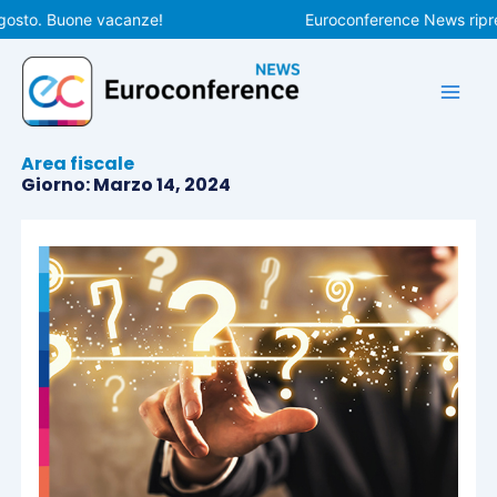
Vai
to. Buone vacanze!
Euroconference News riprender
al
contenuto
Area fiscale
Giorno: Marzo 14, 2024