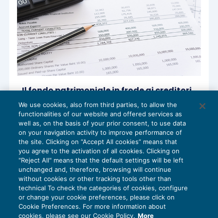
Il fondo patrimoniale in frode ai creditori
conduce al reato di sottrazione
We use cookies, also from third parties, to allow the
fraudolenta
functionalities of our website and offered services as
PENALE TRIBUTARIO
12/06/2023
well as, on the basis of your prior consent, to use data
di
Gianfranco Antico
on your navigation activity to improve performance of
the site. Clicking on “Accept All cookies” means that
you agree to the activation of all cookies. Clicking on
"Reject All" means that the default settings will be left
unchanged and, therefore, browsing will continue
without cookies or other tracking tools other than
technical To check the categories of cookies, configure
or change your cookie preferences, please click on
Cookie Preferences. For more information about
Privacy Policy
cookies, please see our Cookie Policy.
More