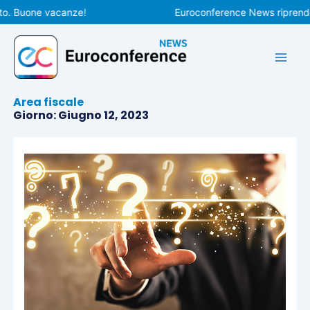
Vai
 Buone vacanze!
Euroconference News riprenderà l
al
contenuto
Area fiscale
Giorno: Giugno 12, 2023