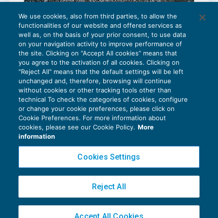
We use cookies, also from third parties, to allow the
Fare sport: consigli per essere costanti
functionalities of our website and offered services as
SPORT E MOTORI
11/01/2022
well as, on the basis of your prior consent, to use data
di
Maurizia Fiori – trainer professionista
on your navigation activity to improve performance of
the site. Clicking on “Accept All cookies” means that
you agree to the activation of all cookies. Clicking on
"Reject All" means that the default settings will be left
unchanged and, therefore, browsing will continue
without cookies or other tracking tools other than
technical To check the categories of cookies, configure
or change your cookie preferences, please click on
Cookie Preferences. For more information about
Privacy Policy
cookies, please see our Cookie Policy.
More
Cookie Policy
information
Euroconference NEWS è una testata registrata al Tribunale di Milano Reg. n. 8556/2026
Cookies Settings
Direttore responsabile Sandro Cerato
Copyright 2016 ©
Gruppo Euroconference S.p.A.
v2.32.4
Reject All
Piazza Luigi Einaudi, 10N01 - 20124 Milano - info@ecnews.it
Capitale Sociale € 300.000,00 i.v. C.F. P.IVA Iscrizione Registro Imprese di Milano
Accept All Cookies
02776120236