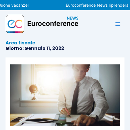
Vai
one vacanze!
Euroconference News riprenderà le pu
al
contenuto
Area fiscale
Giorno: Gennaio 11, 2022