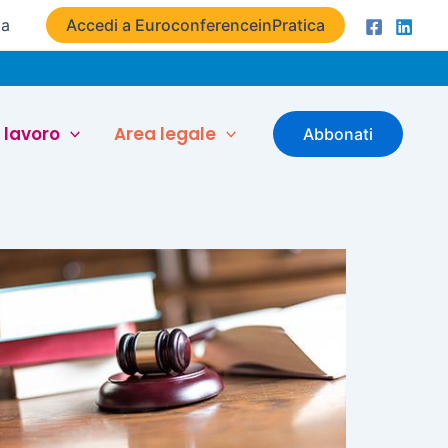
ta
Accedi a EuroconferenceinPratica
 lavoro
Area legale
Abbonati