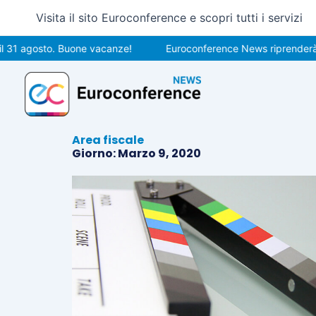
Vai
Visita il sito Euroconference e scopri tutti i servizi
al
contenuto
1 agosto. Buone vacanze!
Euroconference News riprenderà le p
Area fiscale
Giorno: Marzo 9, 2020