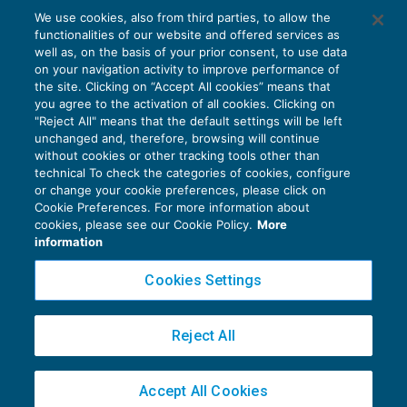
Disapplicazione dell’equity test nel
We use cookies, also from third parties, to allow the
riporto delle perdite nella fusione
functionalities of our website and offered services as
OPERAZIONI STRAORDINARIE
23/01/2019
well as, on the basis of your prior consent, to use data
di
Fabio Landuzzi
on your navigation activity to improve performance of
the site. Clicking on “Accept All cookies” means that
you agree to the activation of all cookies. Clicking on
"Reject All" means that the default settings will be left
unchanged and, therefore, browsing will continue
without cookies or other tracking tools other than
technical To check the categories of cookies, configure
or change your cookie preferences, please click on
Cookie Preferences. For more information about
Privacy Policy
cookies, please see our Cookie Policy.
More
Cookie Policy
information
Euroconference NEWS è una testata registrata al Tribunale di Milano Reg. n. 8556/2026
Cookies Settings
Direttore responsabile Sandro Cerato
Copyright 2016 ©
Gruppo Euroconference S.p.A.
v2.32.4
Reject All
Piazza Luigi Einaudi, 10N01 - 20124 Milano - info@ecnews.it
Capitale Sociale € 300.000,00 i.v. C.F. P.IVA Iscrizione Registro Imprese di Milano
Accept All Cookies
02776120236