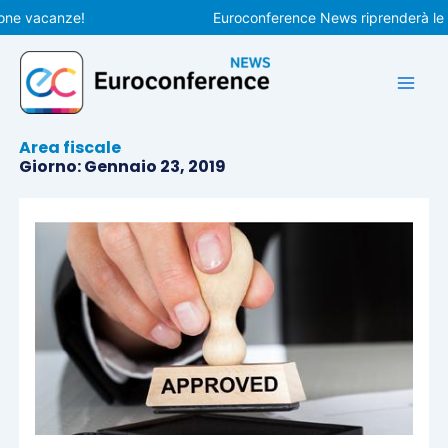
Vai
 vacanze!
Euroconference News riprenderà le pubb
al
contenuto
Area fiscale
Giorno: Gennaio 23, 2019