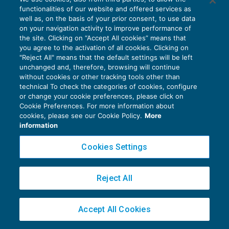
le procedure di allerta
functionalities of our website and offered services as
CRISI D'IMPRESA
05/02/2018
well as, on the basis of your prior consent, to use data
di
Andrea Rossi
e
Veronica Pigarelli
on your navigation activity to improve performance of
the site. Clicking on “Accept All cookies” means that
you agree to the activation of all cookies. Clicking on
"Reject All" means that the default settings will be left
unchanged and, therefore, browsing will continue
without cookies or other tracking tools other than
technical To check the categories of cookies, configure
or change your cookie preferences, please click on
Cookie Preferences. For more information about
Privacy Policy
cookies, please see our Cookie Policy.
More
Cookie Policy
information
Euroconference NEWS è una testata registrata al Tribunale di Milano Reg. n. 8556/2026
Cookies Settings
Direttore responsabile Sandro Cerato
Copyright 2016 ©
Gruppo Euroconference S.p.A.
v2.32.4
Reject All
Piazza Luigi Einaudi, 10N01 - 20124 Milano - info@ecnews.it
Capitale Sociale € 300.000,00 i.v. C.F. P.IVA Iscrizione Registro Imprese di Milano
Accept All Cookies
02776120236