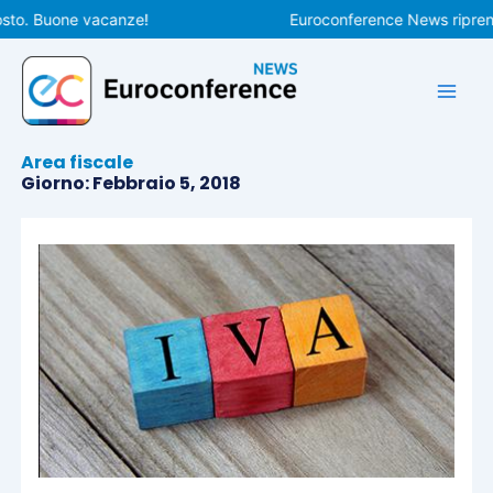
Vai
o. Buone vacanze!
Euroconference News riprenderà
al
contenuto
Area fiscale
Giorno: Febbraio 5, 2018