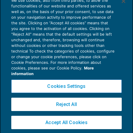
We use cookies, also from third parties, to allow the
formazione esperienziale canyoning
functionalities of our website and offered services as
VETRINA
17/07/2016
well as, on the basis of your prior consent, to use data
di
Maatmox
on your navigation activity to improve performance of
the site. Clicking on “Accept All cookies” means that
you agree to the activation of all cookies. Clicking on
"Reject All" means that the default settings will be left
unchanged and, therefore, browsing will continue
without cookies or other tracking tools other than
technical To check the categories of cookies, configure
or change your cookie preferences, please click on
Cookie Preferences. For more information about
Privacy Policy
cookies, please see our Cookie Policy.
More
Cookie Policy
information
Euroconference NEWS è una testata registrata al Tribunale di Milano Reg. n. 8556/2026
Cookies Settings
Direttore responsabile Sandro Cerato
Copyright 2016 ©
Gruppo Euroconference S.p.A.
v2.32.4
Reject All
Piazza Luigi Einaudi, 10N01 - 20124 Milano - info@ecnews.it
Capitale Sociale € 300.000,00 i.v. C.F. P.IVA Iscrizione Registro Imprese di Milano
Accept All Cookies
02776120236