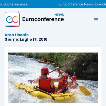
Vai
 Buone vacanze!
Euroconference News riprenderà l
al
contenuto
Area fiscale
Giorno: Luglio 17, 2016