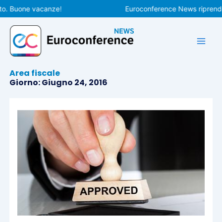
Vai
 Buone vacanze!
Euroconference News riprenderà l
al
contenuto
Area fiscale
Giorno: Giugno 24, 2016