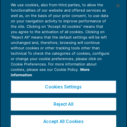
L’ultima giurisprudenza sul raddoppio
We use cookies, also from third parties, to allow the
dei termini di accertamento
functionalities of our website and offered services as
PENALE TRIBUTARIO
24/06/2016
well as, on the basis of your prior consent, to use data
di
Luigi Ferrajoli
on your navigation activity to improve performance of
the site. Clicking on “Accept All cookies” means that
you agree to the activation of all cookies. Clicking on
"Reject All" means that the default settings will be left
unchanged and, therefore, browsing will continue
without cookies or other tracking tools other than
technical To check the categories of cookies, configure
or change your cookie preferences, please click on
Cookie Preferences. For more information about
Privacy Policy
cookies, please see our Cookie Policy.
More
Cookie Policy
information
Euroconference NEWS è una testata registrata al Tribunale di Milano Reg. n. 8556/2026
Cookies Settings
Direttore responsabile Sandro Cerato
Copyright 2016 ©
Gruppo Euroconference S.p.A.
v2.32.4
Reject All
Piazza Luigi Einaudi, 10N01 - 20124 Milano - info@ecnews.it
Capitale Sociale € 300.000,00 i.v. C.F. P.IVA Iscrizione Registro Imprese di Milano
Accept All Cookies
02776120236