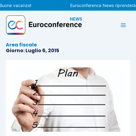
Vai
one vacanze!
Euroconference News riprenderà le p
al
contenuto
Area fiscale
Giorno: Luglio 6, 2015