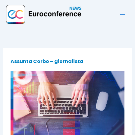
Vai
al
contenuto
Assunta Corbo – giornalista
Pagina
Pagina