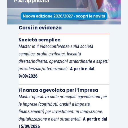
cambiamenti);
comunicazione esterna
(messa in atto di
un consapevole e strutturato percorso
per comunicare efficacemente il proprio
Corsi in evidenza
modello professionale).
Società semplice
Master in 4 videoconferenze sulla società
Una valutazione a 360° di tutte queste opzioni, i
semplice: profili civilistici, fiscalità
loro effetti e le relative variazioni implementabili,
diretta/indiretta, operazioni straordinarie e aspetti
consentirà altresì di sfruttare le singole
previdenziali/internazionali.
A partire dal
competenze interne e favorirà una reale
9/09/2026
strutturazione interna
per un
miglioramento
Finanza agevolata per l’impresa
continuo
, una
analisi delle variabili economico-
Master operativo sulle principali agevolazioni per
finanziarie
ma anche
relazionali
e
umane
per la
le imprese (contributi, crediti d’imposta,
costruzione di nuove opportunità
e per porre
finanziamenti) per investimenti in innovazione,
solide basi per affrontare qualsivoglia sfida.
digitalizzazione e beni strumentali.
A partire dal
15/09/2026