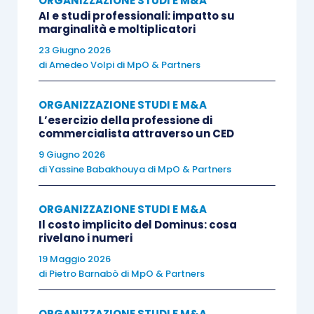
ORGANIZZAZIONE STUDI E M&A
contrattuali
” realizzato nel 2020
, conclusosi nel
AI e studi professionali: impatto su
corrente anno e promosso da Confprofessioni
marginalità e moltiplicatori
Veneto, ProServizi, Unione giovani dottori
23 Giugno 2026
di
Amedeo Volpi di MpO & Partners
commercialisti ed esperti contabili di Vicenza e
Venezia e Università di Verona, che ha contribuìto
ORGANIZZAZIONE STUDI E M&A
ad analizzare quel
processo evolutivo
, frutto
L’esercizio della professione di
delle tecnologie economiche e sociali, che ha
commercialista attraverso un CED
inciso sugli
aspetti organizzativi degli studi
9 Giugno 2026
professionali
.
di
Yassine Babakhouya di MpO & Partners
ORGANIZZAZIONE STUDI E M&A
La parola
errore
deriva dal latino “error”, che
Il costo implicito del Dominus: cosa
significa “vagare,deviare”, dunque rappresenta un
rivelano i numeri
evento i cui risvolti
non sono solo negativi
ma
19 Maggio 2026
anche
positivi
e
rimettono in gioco varie
di
Pietro Barnabò di MpO & Partners
dinamiche
quali l’esatta trasposizione di
attenzioni, regole e conoscenze.
ORGANIZZAZIONE STUDI E M&A