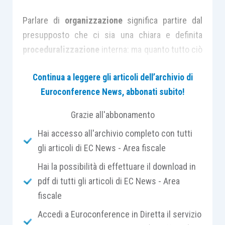
Parlare di
organizzazione
significa partire dal
presupposto che ci sia una chiara e definita
proceduralizzazione
interna: ma quanto tutto ciò
si realizza effettivamente nei nostri studi?
Continua a leggere gli articoli dell’archivio di
Euroconference News, abbonati subito!
L’argomento spazia dalla
gestione interna
, in
capo ai titolari, e che coinvolge unitamente le
Grazie all'abbonamento
persone che ivi collaborano per giungere poi ad
Hai accesso all'archivio completo con tutti
una
amministrazione esterna
dei rapporti con i
gli articoli di EC News - Area fiscale
vari
stakeholders
.
Hai la possibilità di effettuare il download in
pdf di tutti gli articoli di EC News - Area
Internamente
, dunque, il concetto abbraccia
fiscale
numerosi ambiti: dal livello di innovazione dello
studio alla
leadership
e gestione del team (e
Accedi a Euroconference in Diretta il servizio