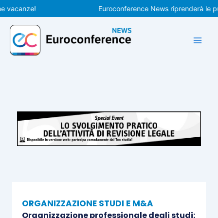
Vai
acanze!
Euroconference News riprenderà le pubbli
al
contenuto
ORGANIZZAZIONE STUDI E M&A
Organizzazione professionale degli studi: