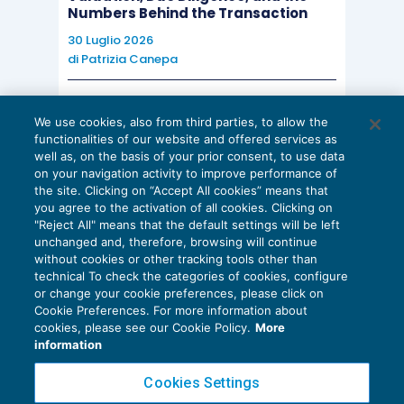
Numbers Behind the Transaction
30 Luglio 2026
di
Patrizia Canepa
AI E DIGITALIZZAZIONE
We use cookies, also from third parties, to allow the
EU AI Act e studi professionali: le
functionalities of our website and offered services as
scadenze concrete
well as, on the basis of your prior consent, to use data
on your navigation activity to improve performance of
27 Luglio 2026
the site. Clicking on “Accept All cookies” means that
di
Diego Barberi
e
Stefano Dovier
you agree to the activation of all cookies. Clicking on
"Reject All" means that the default settings will be left
unchanged and, therefore, browsing will continue
without cookies or other tracking tools other than
technical To check the categories of cookies, configure
or change your cookie preferences, please click on
Cookie Preferences. For more information about
Privacy Policy
cookies, please see our Cookie Policy.
More
Cookie Policy
information
Euroconference NEWS è una testata registrata al Tribunale di Milano Reg. n. 8556/2026
Cookies Settings
Direttore responsabile Sandro Cerato