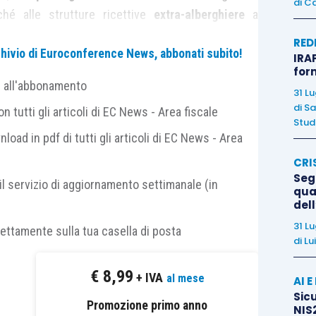
di
Ca
nché alle strutture ricettive
extra-alberghiere
a
condizione che siano in possesso del
codice
RED
archivio di Euroconference News, abbonati subito!
ater, comma 4, D.L. 34/2019
, ovvero, in mancanza,
IRAP
for
one
in merito allo svolgimento dell’attività ricettiva
e all'abbonamento
31 L
 previsione è stata introdotta dalla
Legge di
di
Sa
 tutti gli articoli di EC News - Area fiscale
.
Studi
nload in pdf di tutti gli articoli di EC News - Area
lazione alle
spese sostenute per
:
CRI
Segn
il servizio di aggiornamento settimanale (in
qual
ali è esercitata l’attività lavorativa e istituzionale e
del
li attività;
31 L
rettamente sulla tua casella di posta
di
Lu
loro che prestano la propria opera nell’ambito delle
€
8,99
+ IVA
al mese
AI 
ate dai soggetti beneficiari;
Sicu
Promozione primo anno
NIS2