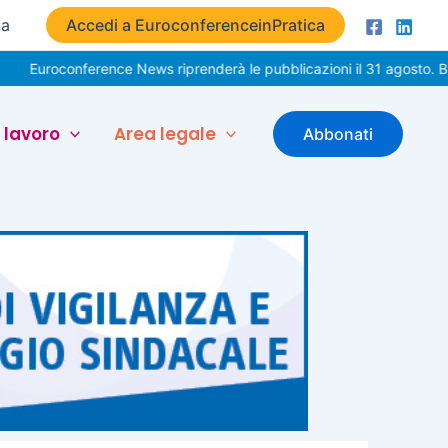
ta
Accedi a EuroconferenceinPratica
onference News riprenderà le pubblicazioni il 31 agosto. Buone vac
 lavoro
Area legale
Abbonati