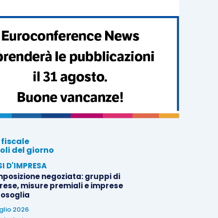
 fiscale
oli del giorno
SI D'IMPRESA
posizione negoziata: gruppi di
rese, misure premiali e imprese
tosoglia
uglio 2026