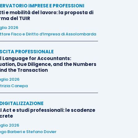
ERVATORIO IMPRESE E PROFESSIONI
tti e mobilità del lavoro: la proposta di
orma del TUIR
uglio 2026
ttore Fisco e Diritto d’Impresa di Assolombarda
SCITA PROFESSIONALE
l Language for Accountants:
uation, Due Diligence, and the Numbers
ind the Transaction
uglio 2026
trizia Canepa
E DIGITALIZZAZIONE
I Act e studi professionali: le scadenze
crete
uglio 2026
ego Barberi
e
Stefano Dovier