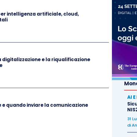
r intelligenza artificiale, cloud,
ali
a digitalizzazione e la riqualificazione
e
Mond
AI 
Sicu
me e quando inviare la comunicazione
NIS2
31 L
di
An