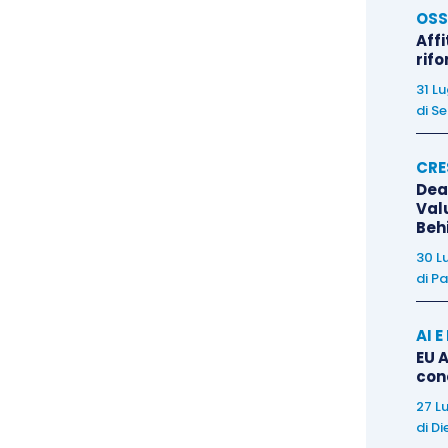
te nei mesi di giugno, luglio e agosto 2021
” deve
OSS
Affi
se sostenute nei mesi di giugno, luglio e agosto
rif
 e degli strumenti utilizzati, nonché per l’acquisto
31 L
e di altri dispositivi atti a garantire la salute dei
di
Se
le spese per la somministrazione dei tamponi per
CRE
Dea
Val
vece essere indicato (arrotondato all’unita di euro)
Beh
Spese sostenute nei mesi di giugno, luglio e agosto
30 L
ia superiore a 60 mila euro, in questo campo deve
di
Pa
.
AI 
EU A
motivo, vuole
rinunciare al credito comunicato
può
con
sempre il medesimo modello, barrando la relativa
27 L
i solo i campi del codice fiscale del soggetto
di
Di