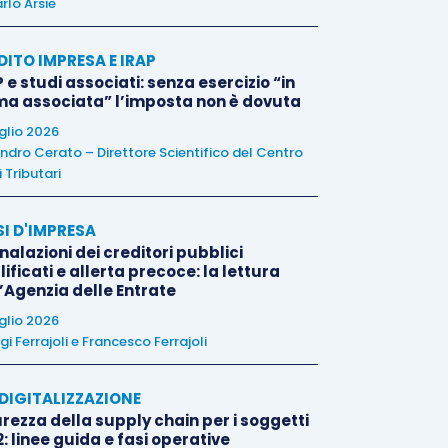
rlo Arsie
DITO IMPRESA E IRAP
 e studi associati: senza esercizio “in
ma associata” l’imposta non è dovuta
uglio 2026
ndro Cerato – Direttore Scientifico del Centro
 Tributari
SI D'IMPRESA
alazioni dei creditori pubblici
ificati e allerta precoce: la lettura
l’Agenzia delle Entrate
uglio 2026
igi Ferrajoli
e
Francesco Ferrajoli
E DIGITALIZZAZIONE
rezza della supply chain per i soggetti
: linee guida e fasi operative