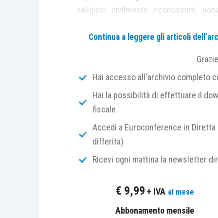
religiosi civilmente riconosciuti, no
carattere non imprenditoriale a 
Continua a leggere gli articoli dell’
identificativo
di cui all’
articolo 13-qu
identificate mediante autocertificazi
Grazi
di
bed and breakfast
(quest’ultima
Hai accesso all'archivio completo con
conversione del Decreto Sostegni-bis
)
Hai la possibilità di effettuare il dow
fiscale
Dal punto di vista
oggettivo
spetta in re
Accedi a Euroconference in Diretta 
a) la
sanificazione degli ambienti
nei qu
differita)
degli
strumenti
utilizzati nell’ambito di ta
Ricevi ogni mattina la newsletter di
b) la
somministrazione di tamponi
a co
€
9,99
+ IVA
al mese
attività lavorative e istituzionali esercit
Abbonamento mensile