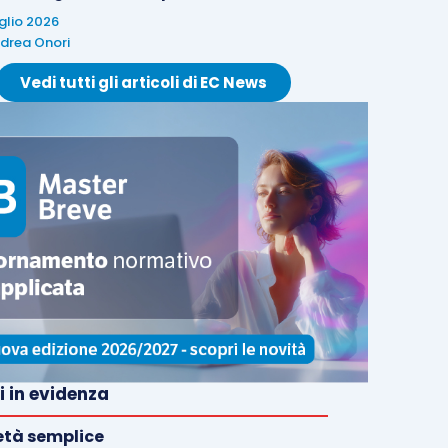
uglio 2026
drea Onori
Vedi tutti gli articoli di EC News
i in evidenza
età semplice