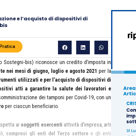
azione e l’acquisto di dispositivi di
bis
Pratica
o Sostegni-bis) riconosce un credito d’imposta in
e nei mesi di giugno, luglio e agosto 2021
per la
umenti utilizzati e per l’acquisto di dispositivi di
Area
sitivi atti a garantire la salute dei lavoratori e
Artic
somministrazione dei tamponi per Covid-19, con un
CRI
ro
per ciascun beneficiario.
Com
imp
sot
 spetta ai
soggetti esercenti
attività d’impresa, arti
31 L
li,
compresi gli enti del Terzo settore
e gli enti