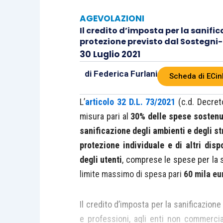
AGEVOLAZIONI
Il credito d’imposta per la sanific
protezione previsto dal Sostegni-
30 Luglio 2021
di
Federica Furlani
Scheda di ECin
L’
articolo 32 D.L. 73/2021
(c.d. Decret
misura pari al
30% delle spese sostenut
sanificazione degli ambienti e degli str
protezione individuale e di altri dispo
degli utenti
, comprese le spese per la 
limite massimo di spesa pari
60 mila eu
Il credito d’imposta per la sanificazione
e professioni, agli enti non commercia