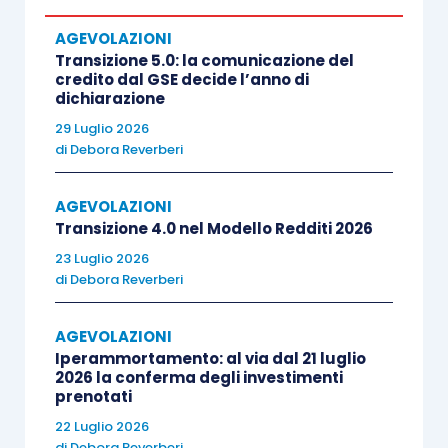
(riportate
nell’allegato 1
M. 10.02.2022
).
AGEVOLAZIONI
L’ammontare delle spese riconducibili alle
Transizione 5.0: la comunicazione del
predette tecnologie deve, in particolare, risultare
credito dal GSE decide l’anno di
dichiarazione
preponderante rispetto al totale dei costi
ammissibili del programma
;
29 Luglio 2026
di
Debora Reverberi
b) essere diretti all’
ampliamento della capacità
,
AGEVOLAZIONI
alla
diversificazione della produzione
Transizione 4.0 nel Modello Redditi 2026
funzionale
, a ottenere
prodotti mai fabbricati in
23 Luglio 2026
precedenza
o al
cambiamento fondamentale del
di
Debora Reverberi
processo di produzione
di un’unità produttiva
esistente ovvero alla
realizzazione di una nuova
AGEVOLAZIONI
Iperammortamento: al via dal 21 luglio
unità produttiva
;
2026 la conferma degli investimenti
prenotati
c) essere realizzati presso un’unità produttiva
22 Luglio 2026
di
Debora Reverberi