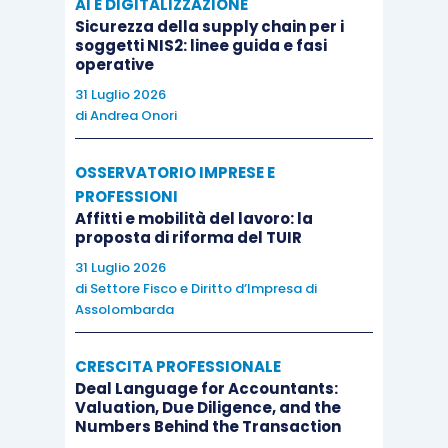
AI E DIGITALIZZAZIONE
maggio 2022
. In tale fase l’impresa proponente
Sicurezza della supply chain per i
può svolgere le seguenti attività:
soggetti NIS2: linee guida e fasi
operative
accesso alla procedura informatica
con
31 Luglio 2026
di
Andrea Onori
immissione delle informazioni e dei dati
richiesti per la compilazione della
OSSERVATORIO IMPRESE E
domanda, oltre al caricamento dei relativi
PROFESSIONI
allegati;
Affitti e mobilità del lavoro: la
proposta di riforma del TUIR
generazione del modulo di domanda
in
31 Luglio 2026
formato pdf immodificabile, contenente le
di
Settore Fisco e Diritto d’Impresa di
informazioni fornite dal soggetto
Assolombarda
proponente e apposizione della firma
digitale;
CRESCITA PROFESSIONALE
caricamento della domanda firmata
Deal Language for Accountants:
Valuation, Due Diligence, and the
digitalmente e conseguente
rilascio del
Numbers Behind the Transaction
“
codice di predisposizione domanda
”