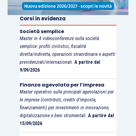
per i programmi di investimento da
realizzare nelle
zone A ricadenti nei
Corsi in evidenza
territori delle regioni Calabria,
Campania, Puglia, Sicilia
, il contributo
Società semplice
massimo è
pari al 60 per cento delle
Master in 4 videoconferenze sulla società
spese ammissibili per le imprese di
semplice: profili civilistici, fiscalità
micro e piccola dimensione
e al
50 per
diretta/indiretta, operazioni straordinarie e aspetti
cento per le imprese di media
previdenziali/internazionali.
A partire dal
9/09/2026
dimensione
;
per i programmi di investimento da
Finanza agevolata per l’impresa
realizzare nelle
zone A ricadenti nei
Master operativo sulle principali agevolazioni per
territori delle regioni Basilicata, Molise
le imprese (contributi, crediti d’imposta,
e Sardegna
, il contributo massimo è pari
finanziamenti) per investimenti in innovazione,
al
50 per cento delle spese ammissibili
digitalizzazione e beni strumentali.
A partire dal
15/09/2026
per le imprese di micro e piccola
dimensione
e al
40 per cento per le