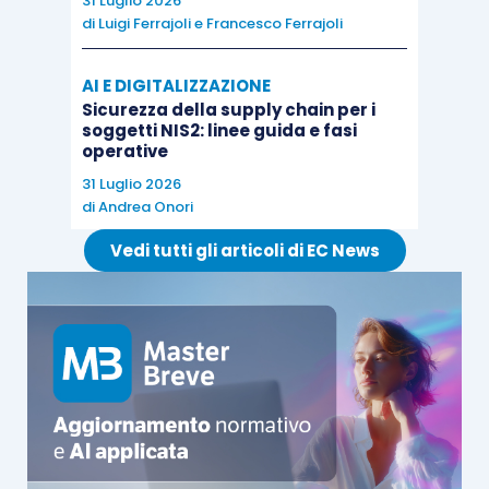
31 Luglio 2026
sostegno dell’economia nell’attuale emergenza del
di
Luigi Ferrajoli
e
Francesco Ferrajoli
Covid-19
”) e successive modificazioni e
integrazioni, e, in particolare, della
Sezione 3.13
AI E DIGITALIZZAZIONE
(“
Sostegno agli investimenti per una ripresa
Sicurezza della supply chain per i
soggetti NIS2: linee guida e fasi
sostenibile
”), ai sensi e nei limiti della quale sono
operative
concessi gli aiuti.
31 Luglio 2026
di
Andrea Onori
Le agevolazioni
sono concesse
nella forma del
Vedi tutti gli articoli di EC News
contributo in conto impianti
, a copertura di una
percentuale nominale massima delle spese
ammissibili
determinata in funzione del
territorio di realizzazione dell’investimento
e
della
dimensione delle imprese beneficiarie
. In
particolare: