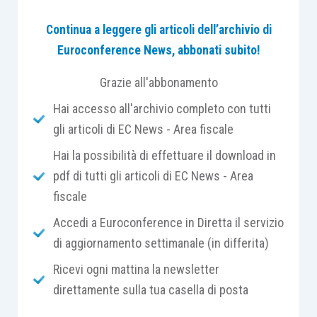
istanze sono state disciplinate dal
decreto
Continua a leggere gli articoli dell’archivio di
direttoriale 12.04.2022
.
Euroconference News, abbonati subito!
Dal 4 maggio
risulta possibile l’accesso alla
Grazie all'abbonamento
piattaforma informatica (gestita da Invitalia) per
Hai accesso all'archivio completo con tutti
compilare le
domande di ammissione
, che
gli articoli di EC News - Area fiscale
potranno essere
presentate a partire dalle ore
Hai la possibilità di effettuare il download in
10 del 18 maggio 2022
.
pdf di tutti gli articoli di EC News - Area
fiscale
I
soggetti beneficiari
della misura in argomento
sono le
micro
,
piccole e medie imprese
(
Pmi
) in
Accedi a Euroconference in Diretta il servizio
possesso di
determinati requisiti
, tra cui:
di aggiornamento settimanale (in differita)
Ricevi ogni mattina la newsletter
essere regolarmente costituite, iscritte e
direttamente sulla tua casella di posta
attive nel Registro delle imprese,