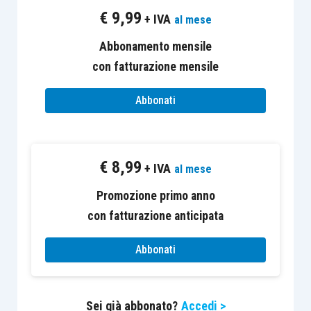
nel pieno e libero esercizio dei propri
€
9,99
+ IVA
al mese
diritti, non in liquidazione volontaria o
sottoposte a procedure concorsuali,
Abbonamento mensile
non in difficoltà al 31 dicembre 2019, fatte
con fatturazione mensile
salve le deroghe previste per le micro e
Abbonati
piccole imprese dalla disciplina in materia
di aiuti di riferimento,
in regime di
contabilità ordinaria
e con
€
8,99
almeno
due bilanci approvati e
+ IVA
al mese
depositati
presso il Registro delle
Promozione primo anno
imprese ovvero avendo presentato, nel
con fatturazione anticipata
caso di imprese individuali e società di
persone,
almeno due dichiarazioni dei
Abbonati
redditi
,
in regola con le disposizioni vigenti in
Sei già abbonato?
Accedi >
materia di
normativa edilizia e