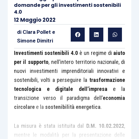
domande per gli investimenti sostenibili
4.0
12 Maggio 2022
di
Clara Pollet
e
Simone Dimitri
Investimenti sostenibili 4.0
è un regime di
aiuto
per il supporto
, nell’intero territorio nazionale, di
nuovi investimenti imprenditoriali innovativi e
sostenibili, volti a perseguire la
trasformazione
tecnologica e digitale dell’impresa
e la
transizione verso il paradigma dell’
economia
circolare
e la
sostenibilità energetica
.
La misura è stata istituita dal
D.M. 10.02.2022
,
mentre le modalità per la presentazione delle